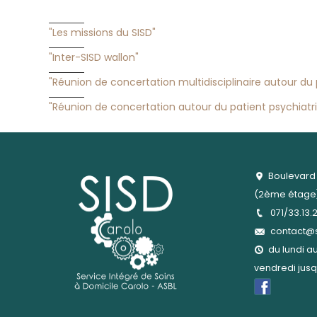
"Les missions du SISD"
"Inter-SISD wallon"
"Réunion de concertation multidisciplinaire autour d
"Réunion de concertation autour du patient psychiatr
Boulevard 
(2ème étage)
071/33.13.
contact@s
du lundi au
vendredi jusq