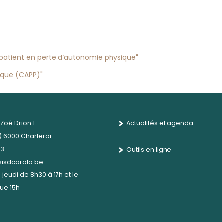
u patient en perte d’autonomie physique"
ique (CAPP)"
Zoé Drion 1
Actualités et agenda
 6000 Charleroi
23
Outils en ligne
isdcarolo.be
 jeudi de 8h30 à 17h et le
ue 15h